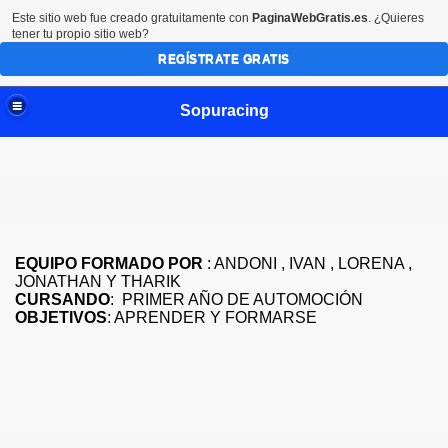
Este sitio web fue creado gratuitamente con
PaginaWebGratis.es
. ¿Quieres
tener tu propio sitio web?
REGÍSTRATE GRATIS
Sopuracing
(RETO 1)
EQUIPO FORMADO POR
: ANDONI , IVAN , LORENA ,
JONATHAN Y THARIK
CURSANDO
: PRIMER AÑO DE AUTOMOCIÓN
OBJETIVOS
: APRENDER Y FORMARSE
)
TACIÓN (RETO 6)