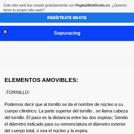
Este sitio web fue creado gratuitamente con
PaginaWebGratis.es
. ¿Quieres
tener tu propio sitio web?
REGÍSTRATE GRATIS
Sopuracing
(RETO 1)
ELEMENTOS AMOVIBLES:
-TORNILLO:
)
Podemos decir que al tornillo se da el nombre de núcleo a su 
cuerpo cilindrico. La parte superior del tornillo , se llama cabeza 
del tornillo. El paso es la distancia entre las dos espiras; Siendo 
el diámetro indicado para su nomenclatura el diámetro exterior 
del cuerpo total, o sea el núcleo y la espira.
TACIÓN (RETO 6)